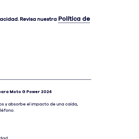
enor
Política de
vacidad. Revisa nuestra
para Moto G Power 2024
os y absorbe el impacto de una caída,
eléfono.
idad