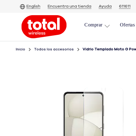
Skip
English
Encuentra una tienda
Ayuda
611611
To
Main
Comprar
Ofertas
Content
Inicio
Todos los accesorios
Vidrio Templado Moto G Pow