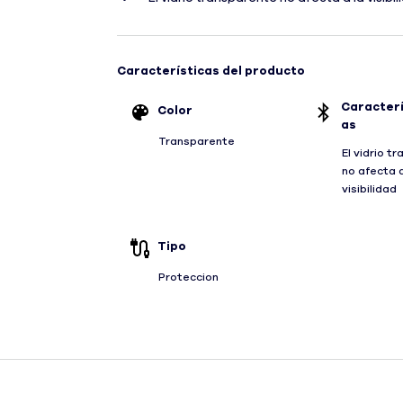
Características del producto
Caracterí
Color
as
Transparente
El vidrio t
no afecta a
visibilidad
Tipo
Proteccion