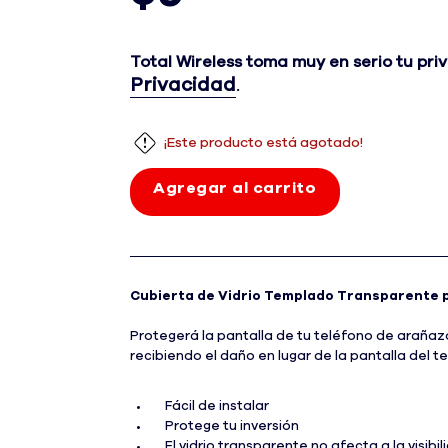
9 dólares y 99 centavos Precio al por m
Total Wireless toma muy en serio tu pri
Privacidad
.
¡Este producto está agotado!
Agregar al carrito
Cubierta de Vidrio Templado Transparente 
Protegerá la pantalla de tu teléfono de arañaz
recibiendo el daño en lugar de la pantalla del t
Fácil de instalar
Protege tu inversión
El vidrio transparente no afecta a la visibil