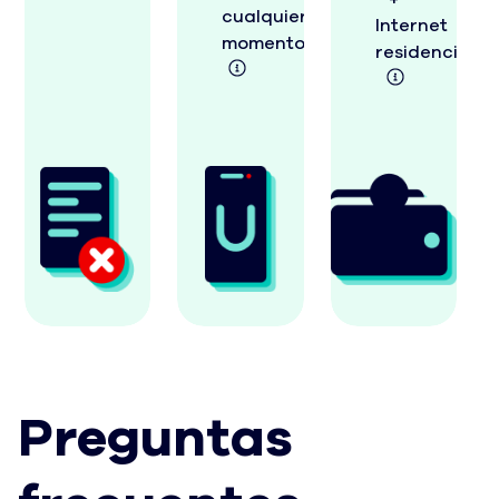
cualquier
Internet
momento.
residencial.
Total Wireless
Preguntas