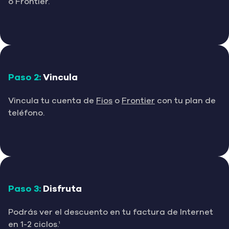
o Frontier.
Paso 2:
Vincula
(opens
(opens
Vincula tu cuenta de
Fios
o
Frontier
con tu plan de
in
in
teléfono.
a
a
new
new
tab)
tab)
Paso 3:
Disfruta
Podrás ver el descuento en tu factura de Internet
en 1-2 ciclos.
1