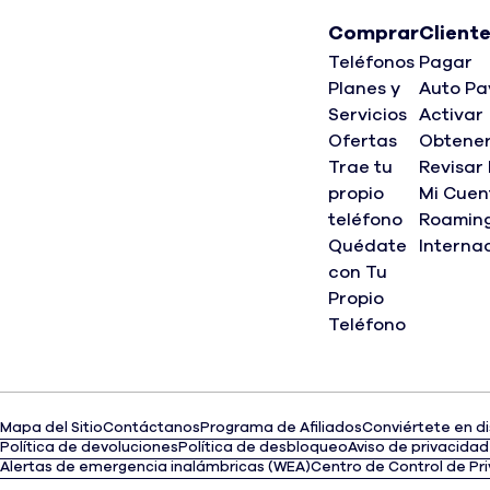
Comprar
Client
Teléfonos
Pagar
Planes y
Auto Pa
Servicios
Activar
Ofertas
Obtene
Trae tu
Revisar
propio
Mi Cuen
teléfono
Roamin
Quédate
Interna
con Tu
Propio
Teléfono
Mapa del Sitio
Contáctanos
Programa de Afiliados
Conviértete en di
(opens
Política de devoluciones
Política de desbloqueo
Aviso de privacidad
in
Alertas de emergencia inalámbricas (WEA)
Centro de Control de Pr
a