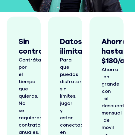
Sin
Datos
Ahorra
contratos
ilimitados
hasta
Contrátalo
Para
$180/año
por
que
Ahorra
el
puedas
en
tiempo
disfrutar
grande
que
sin
con
quieras.
límites,
el
No
jugar
descuento
se
y
mensual
requieren
estar
de
contratos
conectado
móvil
anuales.
en
+