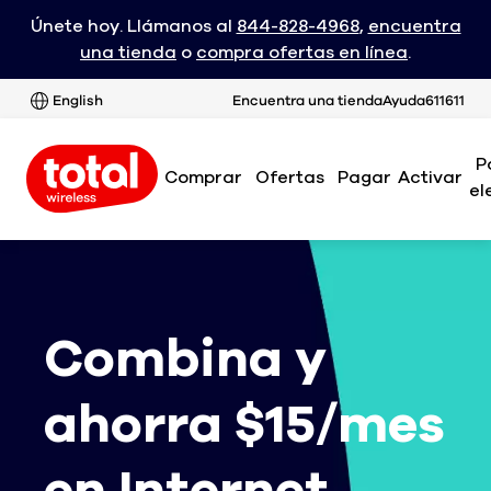
Únete hoy. Llámanos al
844-828-4968
,
encuentra
una tienda
o
compra ofertas en línea
.
English
Encuentra una tienda
Ayuda
611611
P
Comprar
Ofertas
Pagar
Activar
el
Combina y
ahorra $15/mes