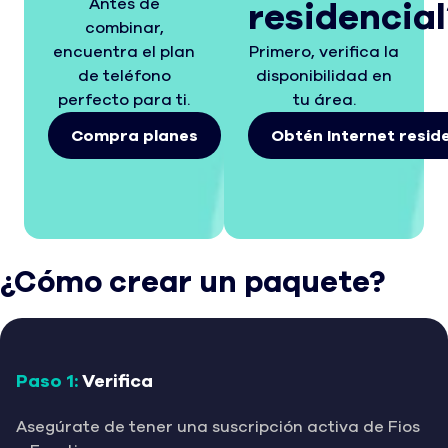
Antes de
residencial
combinar,
encuentra el plan
Primero, verifica la
de teléfono
disponibilidad en
perfecto para ti.
tu área.
Compra planes
Obtén Internet reside
¿Cómo crear un paquete?
Paso 1:
Verifica
Asegúrate de tener una suscripción activa de Fios