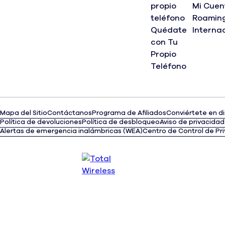
propio
Mi Cuen
teléfono
Roamin
Quédate
Interna
con Tu
Propio
Teléfono
Mapa del Sitio
Contáctanos
Programa de Afiliados
Conviértete en di
(opens
Política de devoluciones
Política de desbloqueo
Aviso de privacidad
in
Alertas de emergencia inalámbricas (WEA)
Centro de Control de Pr
a
new
tab)
Opens an interactive chat where you can ask about plans,