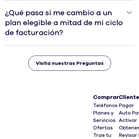
¿Qué pasa si me cambio a un plan elegible a mitad de 
¿Qué pasa si me cambio a un
plan elegible a mitad de mi ciclo
de facturación?
Visita nuestras Preguntas
Comprar
Client
Teléfonos
Pagar
Planes y
Auto Pa
Servicios
Activar
Ofertas
Obtene
Trae tu
Revisar