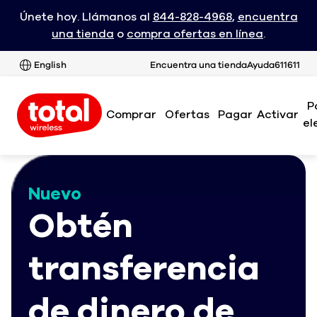
Únete hoy. Llámanos al
844-828-4968
,
encuentra
una tienda
o
compra ofertas en línea
.
English
Encuentra una tienda
Ayuda
611611
P
Comprar
Ofertas
Pagar
Activar
el
Nuevo
Obtén
transferencia
de dinero de