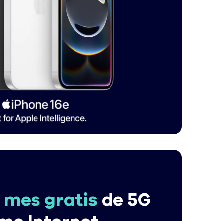
n
mes gratis
de 5G