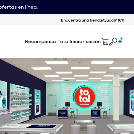
fertas en línea
.
Encuentra una tienda
Ayuda
611611
Recompensa Total
Iniciar sesión