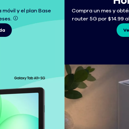
Ho
 móvil y el plan Base
Compra un mes y obtén 
eses.
router 5G por $14.99 a
da
Ve