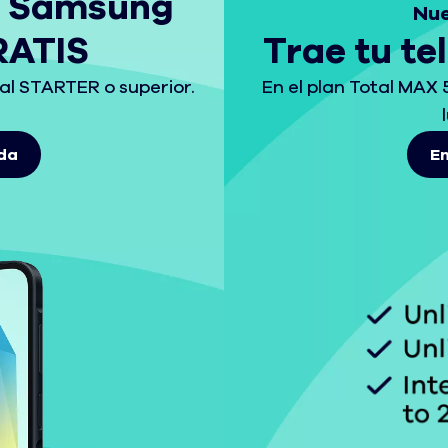
o Samsung
Nue
RATIS
Trae tu te
al STARTER o superior.
En el plan Total MAX
da
En