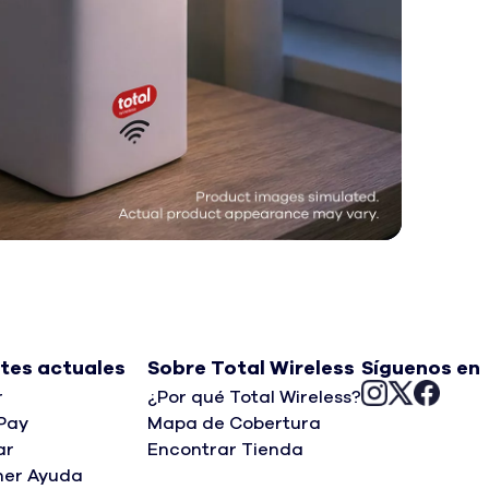
ntes actuales
Sobre Total Wireless
Síguenos en
(opens
(opens
(open
r
¿Por qué Total Wireless?
in
in
in
Pay
Mapa de Cobertura
a
a
a
ar
Encontrar Tienda
new
new
new
ner Ayuda