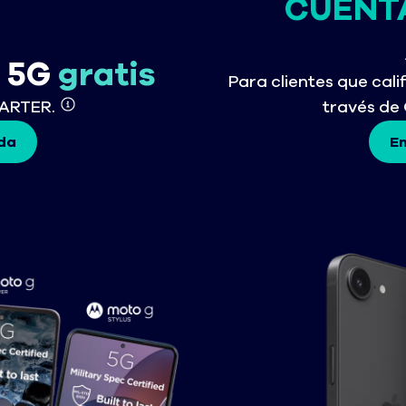
CUENT
s 5G
gratis
Para clientes que cali
TARTER.
través de 
da
En