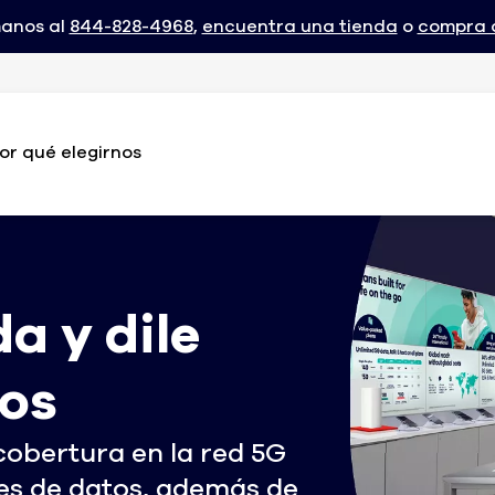
manos al
844-828-4968
,
encuentra una tienda
o
compra o
or qué elegirnos
a y dile
ros
cobertura en la red 5G
tes de datos, además de