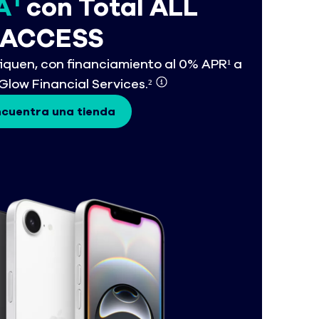
A
con Total ALL
ACCESS
fiquen, con financiamiento al 0% APR¹ a
Glow Financial Services.²
cuentra una tienda