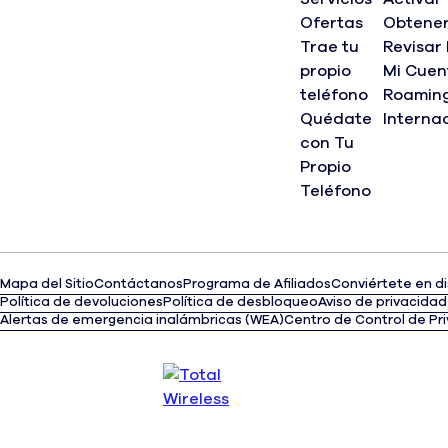
Ofertas
Obtene
Trae tu
Revisar
propio
Mi Cuen
teléfono
Roamin
Quédate
Interna
con Tu
Propio
Teléfono
Mapa del Sitio
Contáctanos
Programa de Afiliados
Conviértete en di
(opens
Política de devoluciones
Política de desbloqueo
Aviso de privacidad
in
Alertas de emergencia inalámbricas (WEA)
Centro de Control de Pr
a
new
tab)
Opens an interactive chat where you can ask about plans,