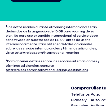
1
Los datos usados durante el roaming internacional serán
deducidos de la asignación de 10 GB para roaming de su
plan. No para uso extendido internacional; el servicio debe
ser activado en nuestra red de EE. UU. antes de usarlo
internacionalmente. Para obtener detalles adicionales
sobre los servicios internacionales y términos adicionales,
visite
totalwireless.com/international-roaming
.
2
Para obtener detalles sobre los servicios internacionales y
términos adicionales, consulte
totalwireless.com/international-calling-destinations
.
Comprar
Client
Teléfonos
Pagar
Planes y
Auto Pa
Servicios
Activar