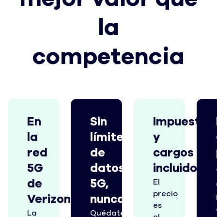
la
competencia
En
Sin
Impuestos
la
límites
y
red
de
cargos
5G
datos
incluidos
de
5G,
El
precio
Verizon
nunca
es
La
Quédate
el