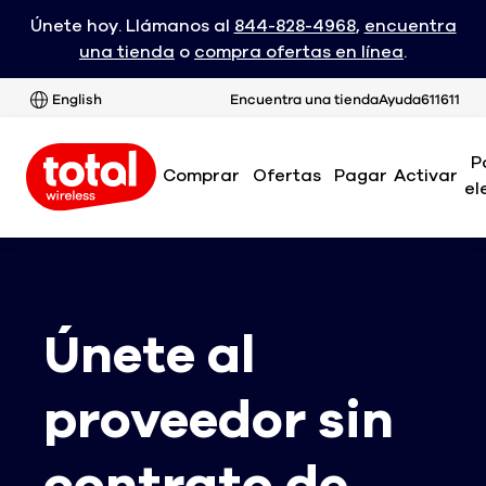
Únete hoy. Llámanos al
844-828-4968
,
encuentra
una tienda
o
compra ofertas en línea
.
English
Encuentra una tienda
Ayuda
611611
P
Comprar
Ofertas
Pagar
Activar
el
Únete al
proveedor sin