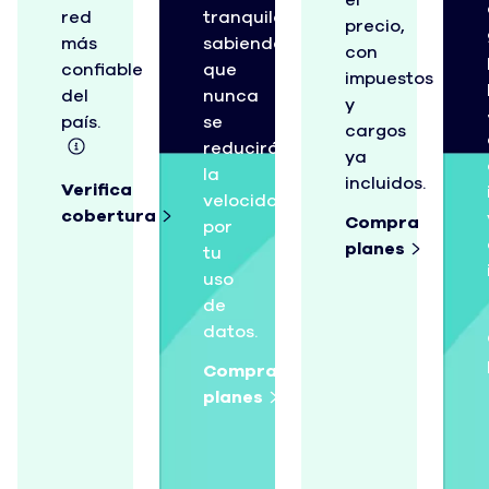
red
tranquilo
precio,
más
sabiendo
con
confiable
que
impuestos
del
nunca
y
país.
se
cargos
reducirá
ya
la
incluidos.
Verifica
velocidad
cobertura
Compra
por
planes
tu
uso
de
datos.
Compra
planes