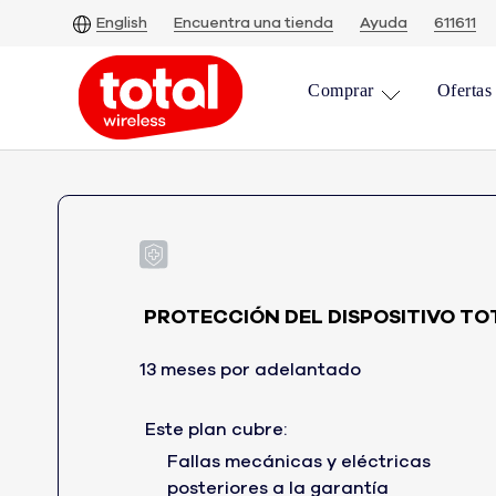
Skip
English
Encuentra una tienda
Ayuda
611611
To
Main
Comprar
Ofertas
Content
PROTECCIÓN DEL DISPOSITIVO TO
13 meses por adelantado
Este plan cubre:
Fallas mecánicas y eléctricas
posteriores a la garantía