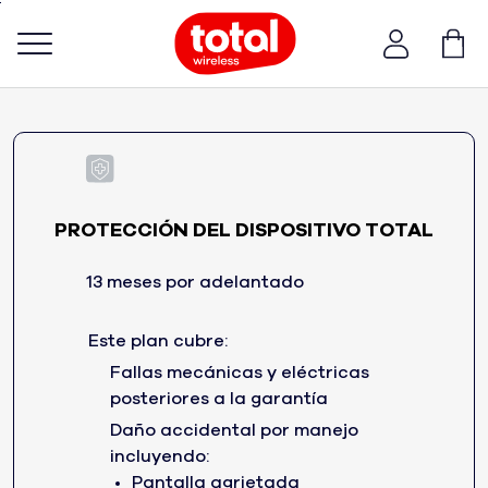
Skip
To
Main
Menú de barra de navegación
Content
PROTECCIÓN DEL DISPOSITIVO TOTAL
13 meses por adelantado
Este plan cubre:
Fallas mecánicas y eléctricas
posteriores a la garantía
Daño accidental por manejo
incluyendo:
Pantalla agrietada