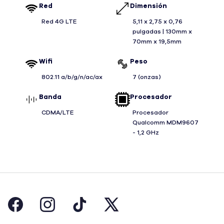
Red
Dimensión
Red 4G LTE
5,11 x 2,75 x 0,76
pulgadas | 130mm x
70mm x 19,5mm
Wifi
Peso
802.11 a/b/g/n/ac/ax
7 (onzas)
Banda
Procesador
CDMA/LTE
Procesador
Qualcomm MDM9607
- 1,2 GHz