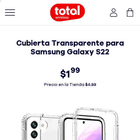
Skip
To
Main
Menú de barra de navegación
Content
Cubierta Transparente para
Samsung Galaxy S22
99
$1
Precio en la Tienda
$4.99
Antes el precio era 4 dólares and 99 centavos. Ahora e