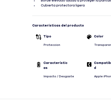
Borde elevado ayuda a proteger la pantal
Cubierta protectora ligera
Características del producto
Tipo
Color
Proteccion
Transpare
Característic
Compatibi
as
d
Impacto / Desgaste
Apple iPhon