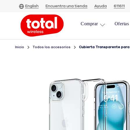
Skip
English
Encuentra una tienda
Ayuda
611611
To
Main
Comprar
Ofertas
Content
Inicio
Todos los accesorios
Cubierta Transparente para i