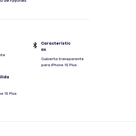
la de rayones
Característic
as
nte
Cubierta transparente
para iPhone 15 Plus
lida
e 15 Plus