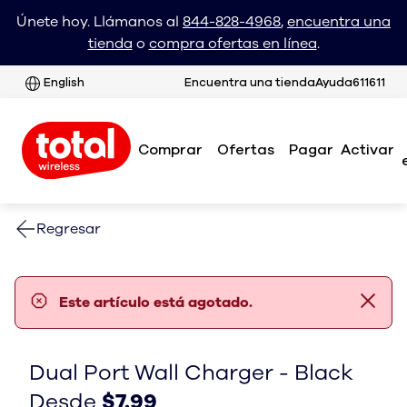
Únete hoy. Llámanos al
844-828-4968
,
encuentra una
tienda
o
compra ofertas en línea
.
English
Encuentra una tienda
Ayuda
611611
Comprar
Ofertas
Pagar
Activar
Regresar
error notification
Este artículo está agotado.
Dual Port Wall Charger - Black
From $7.99
Desde $7.99
Desde
$7.99