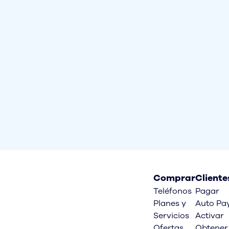
Comprar
Cliente
Teléfonos
Pagar
Planes y
Auto Pa
Servicios
Activar
Ofertas
Obtener