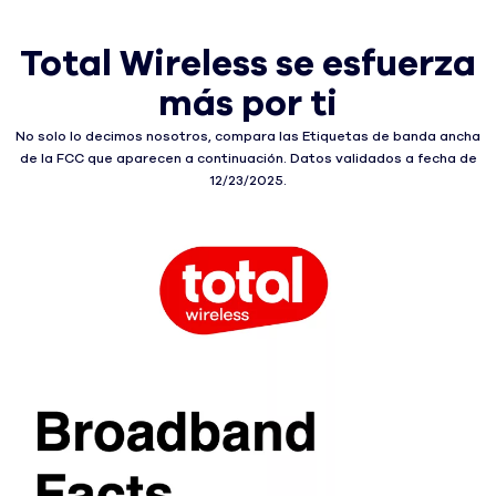
Total Wireless se esfuerza
más por ti
No solo lo decimos nosotros, compara las Etiquetas de banda ancha
de la FCC que aparecen a continuación. Datos validados a fecha de
12/23/2025.
h