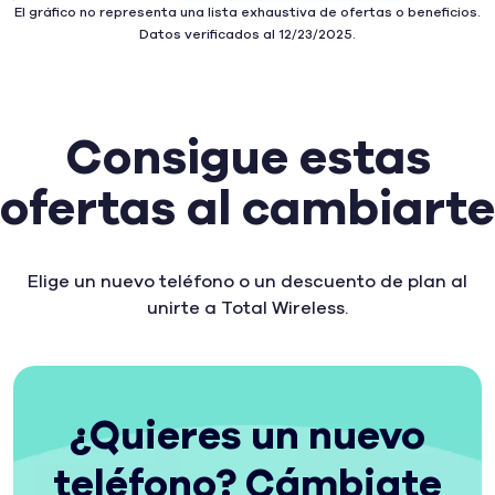
El gráfico no representa una lista exhaustiva de ofertas o beneficios.
En la red 5G de
Datos verificados al 12/23/2025.
Verizon
Con acceso a
5G Ultra
2
2, superscript . See footnote for additional information
Wideband
Consigue estas
ofertas al cambiarte
El precio es el
precio.
Precio
garantizado
Elige un nuevo teléfono o un descuento de plan al
3
3, superscript . See footnote for additional information
por 5 años
unirte a Total Wireless.
Cuarta línea
Sin costo
¿Quieres un nuevo
adicional, sin
requisitos
teléfono? Cámbiate
previos