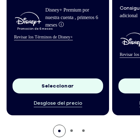
Consigu
Disney+ Premium por
adicional
nuestra cuenta , primeros 6
Incluye 6 meses de promoción Disney Plus
meses
Promoción de 6 meses
Revisar los Términos de Disney+
Incluye 6
Revisar lo
Seleccionar
Desglose del precio