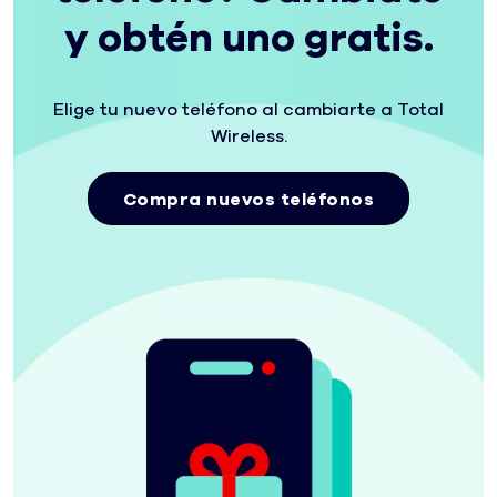
y obtén uno gratis.
Roaming en
Canadá,
México
Elige tu nuevo teléfono al cambiarte a Total
4
4, superscript . See footnote for additional information
y 15+ países
Wireless.
Compra nuevos teléfonos
Llamadas
internacionales
ilimitadas
5
5, superscript . See footnote for additional information
a 85+ destinos