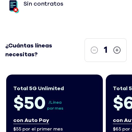
Sin contratos
¿Cuántas líneas
1 line
1
necesitas?
Total 5G Unlimited
Total 
50 dólares y 00 centavos Precio al por menor por 
60 dólar
$50
$
/Línea
por mes
con Auto Pay
con Au
$55 por el primer mes
$65 por 