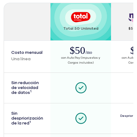
total wireless,
Total 5G Unlimited
$50 
$50
$
$50 per month
$50 p
/mo
Costo mensual
con Auto Pay (Impuestos y
con Auto 
Una línea
Cargos incluidos)
Cargo
Sin reducción
de velocidad
1
1, superscript . See footnote for additional information
de datos
Sin
Desprioriz
despriorización
1
1, superscript . See footnote for additional information
de la red